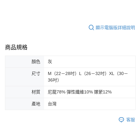
顯示電腦版詳細說明
商品規格
顏色
灰
尺寸
M（22－28吋）L（26－32吋）XL（30－
36吋）
材質
尼龍78% 彈性纖維10% 嫘縈12%
產地
台灣
客服