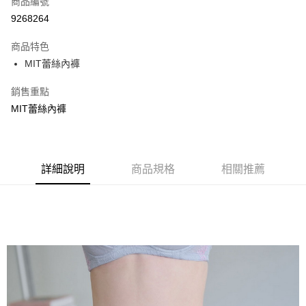
商品編號
超商取貨付款
9268264
LINE Pay
商品特色
Apple Pay
MIT蕾絲內褲
街口支付
銷售重點
MIT蕾絲內褲
悠遊付
ATM付款
貨到付款
詳細說明
商品規格
相關推薦
運送方式
全家取貨付款
每筆NT$70，滿NT$799(含以上)免運費
付款後全家取貨
每筆NT$70，滿NT$799(含以上)免運費
萊爾富取貨付款