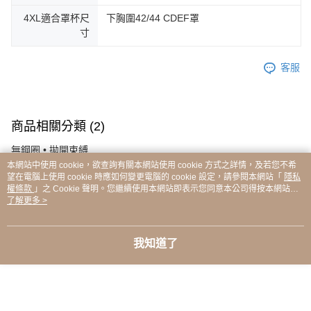
4XL適合罩杯尺
下胸圍42/44 CDEF罩
寸
客服
商品相關分類 (2)
無鋼圈 • 拋開束縛
本網站中使用 cookie，欲查詢有關本網站使用 cookie 方式之詳情，及若您不希
New Arrival │本月上新
望在電腦上使用 cookie 時應如何變更電腦的 cookie 設定，請參閱本網站「
隱私
權條款
」之 Cookie 聲明。您繼續使用本網站即表示您同意本公司得按本網站使
用條款之 Cookie 聲明使用 cookie。
了解更多 >
本分類熱銷
全站排行
我知道了
熱門標籤