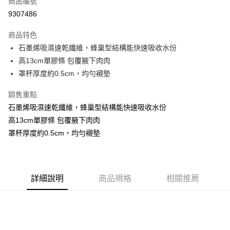
商品編號
超商取貨付款
9307486
LINE Pay
商品特色
Apple Pay
石墨烯吸濕速乾纖維，蜂巢型結構能快速吸收水份
高13cm單膠條 包覆腋下肉肉
街口支付
罩杯厚度約0.5cm，均勻襯墊
悠遊付
銷售重點
ATM付款
石墨烯吸濕速乾纖維，蜂巢型結構能快速吸收水份
高13cm單膠條 包覆腋下肉肉
貨到付款
罩杯厚度約0.5cm，均勻襯墊
運送方式
全家取貨付款
每筆NT$70，滿NT$799(含以上)免運費
詳細說明
商品規格
相關推薦
付款後全家取貨
每筆NT$70，滿NT$799(含以上)免運費
萊爾富取貨付款