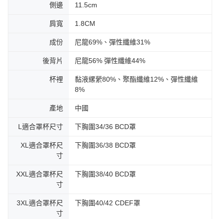
側邊
11.5cm
肩寬
1.8CM
成份
尼龍69%、彈性纖維31%
後背片
尼龍56% 彈性纖維44%
杯裡
黏液縲縈80%、聚酯纖維12%、彈性纖維
8%
產地
中國
L適合罩杯尺寸
下胸圍34/36 BCD罩
XL適合罩杯尺
下胸圍36/38 BCD罩
寸
XXL適合罩杯尺
下胸圍38/40 BCD罩
寸
3XL適合罩杯尺
下胸圍40/42 CDEF罩
寸