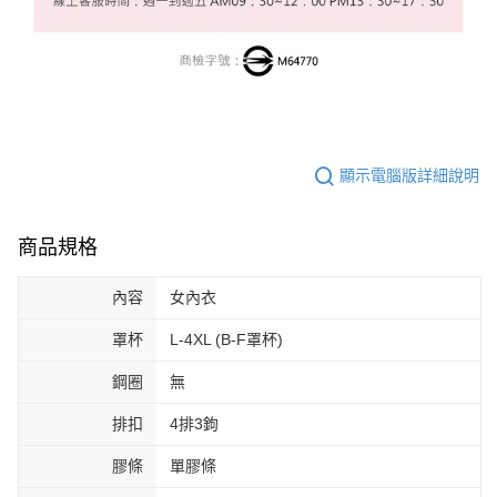
顯示電腦版詳細說明
商品規格
內容
女內衣
罩杯
L-4XL (B-F罩杯)
鋼圈
無
排扣
4排3鉤
膠條
單膠條