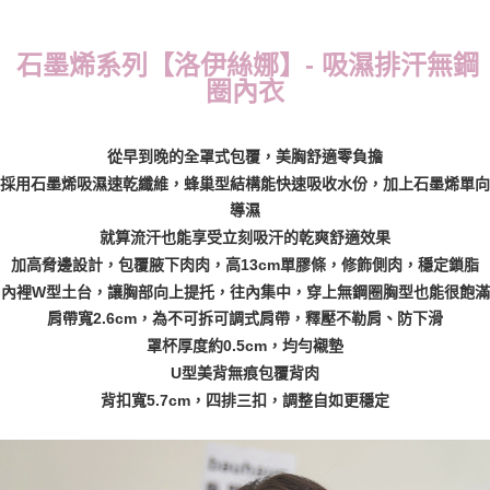
每筆NT$70，滿NT$799(含以上)免運費
石墨烯系列【洛伊絲娜】- 吸濕排汗無鋼
付款後萊爾富取貨
圈內衣
每筆NT$70，滿NT$799(含以上)免運費
7-11取貨付款
從早到晚的全罩式包覆，美胸舒適零負擔
每筆NT$70，滿NT$798(含以上)免運費
採用石墨烯吸濕速乾纖維，蜂巢型結構能快速吸收水份，加上石墨烯單向
付款後7-11取貨
導濕
每筆NT$70，滿NT$799(含以上)免運費
就算流汗也能享受立刻吸汗的乾爽舒適效果
加高脅邊設計，包覆腋下肉肉，高13cm單膠條，修飾側肉，穩定鎖脂
宅配
內裡W型土台，讓胸部向上提托，往內集中，穿上無鋼圈胸型也能很飽滿
每筆NT$70，滿NT$799(含以上)免運費
肩帶寬2.6cm，為不可拆可調式肩帶，釋壓不勒肩、防下滑
罩杯厚度約0.5cm，均勻襯墊
離島宅配
U型美背無痕包覆背肉
每筆NT$100
背扣寬5.7cm，四排三扣，調整自如更穩定
貨到付款
每筆NT$110，滿NT$1,000(含以上)免運費
國際配送
查看運費