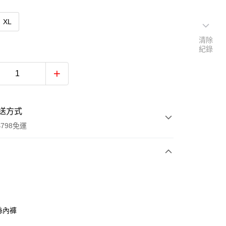
XL
清除
紀錄
送方式
798免運
次付款
付款
絲內褲