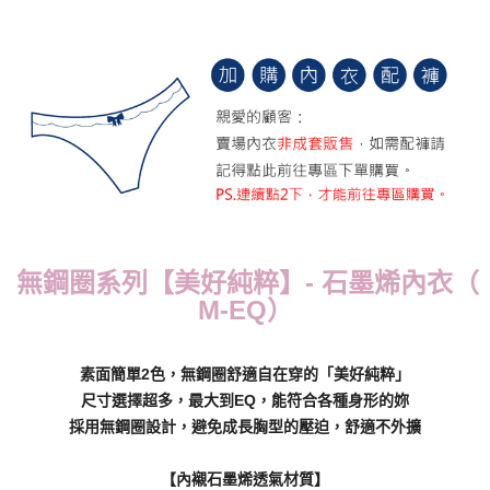
每筆NT$70，滿NT$799(含以上)免運費
付款後萊爾富取貨
每筆NT$70，滿NT$799(含以上)免運費
7-11取貨付款
每筆NT$70，滿NT$798(含以上)免運費
付款後7-11取貨
每筆NT$70，滿NT$799(含以上)免運費
無鋼圈系列【美好純粹】- 石墨烯內衣（
宅配
M-EQ）
每筆NT$70，滿NT$799(含以上)免運費
離島宅配
素面簡單2色，無鋼圈舒適自在穿的「美好純粹」
每筆NT$100
尺寸選擇超多，最大到EQ，能符合各種身形的妳
貨到付款
採用無鋼圈設計，避免成長胸型的壓迫，舒適不外擴
每筆NT$110，滿NT$1,000(含以上)免運費
【內襯石墨烯透氣材質】
國際配送
查看運費