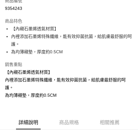
商品編號
超商取貨付款
9354243
LINE Pay
商品特色
Apple Pay
【內襯石墨烯透氣材質】
內裡添加石墨烯特殊纖維，能有效抑菌抗菌，給肌膚最舒服的呵
街口支付
護。
悠遊付
為均薄襯墊，厚度約0.5CM
ATM付款
銷售重點
【內襯石墨烯透氣材質】
貨到付款
內裡添加石墨烯特殊纖維，能有效抑菌抗菌，給肌膚最舒服的呵
護。
運送方式
為均薄襯墊，厚度約0.5CM
全家取貨付款
每筆NT$70，滿NT$799(含以上)免運費
付款後全家取貨
詳細說明
商品規格
相關推薦
每筆NT$70，滿NT$799(含以上)免運費
萊爾富取貨付款