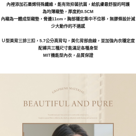
內裡添加石墨烯特殊纖維，能有效抑菌抗菌，給肌膚最舒服的呵護
為均薄襯墊，厚度約0.5CM
內襯為一體成型襯墊，脅邊11cm，胸部穩定集中不位移，無膠條設計減
少大動作的不適感
Ｕ型美背三排三扣，5.7公分高背勾，美化背部曲線，並加強內衣穩定度
配褲共三種尺寸能滿足各種身型
MIT機能型內衣，品質保證