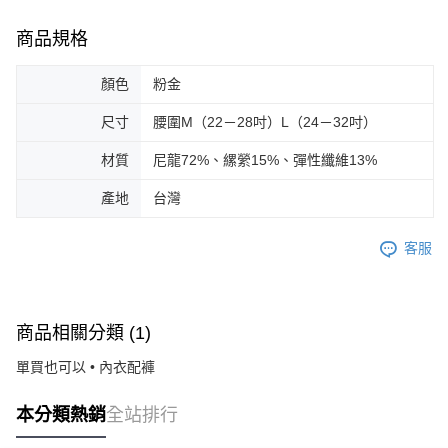
商品規格
顏色
粉金
尺寸
腰圍M（22－28吋）L（24－32吋）
材質
尼龍72%、縲縈15%、彈性纖維13%
產地
台灣
客服
商品相關分類 (1)
單買也可以 • 內衣配褲
本分類熱銷
全站排行