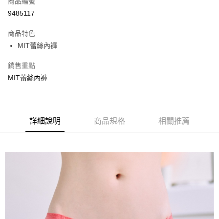
商品編號
超商取貨付款
9485117
LINE Pay
商品特色
Apple Pay
MIT蕾絲內褲
街口支付
銷售重點
MIT蕾絲內褲
悠遊付
ATM付款
貨到付款
詳細說明
商品規格
相關推薦
運送方式
全家取貨付款
每筆NT$70，滿NT$799(含以上)免運費
付款後全家取貨
每筆NT$70，滿NT$799(含以上)免運費
萊爾富取貨付款