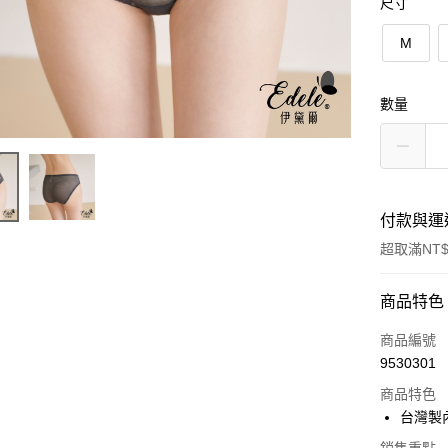
尺寸
M
數量
付款與運
超取滿NT$
付款方式
商品特色
信用卡一
商品編號
9530301
超商取貨
商品特色
LINE Pay
台灣製