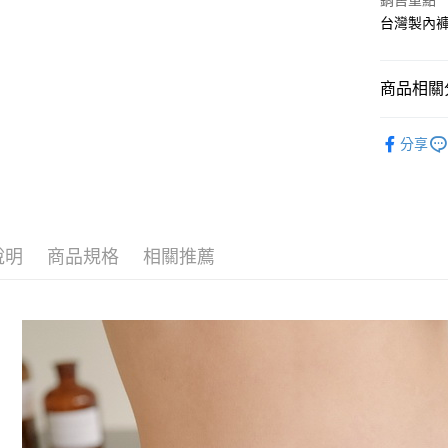
Apple Pay
銷售重點
台灣製內
街口支付
悠遊付
商品相關分
ATM付款
單買也可以
分享
貨到付款
運送方式
全家取貨
說明
商品規格
相關推薦
每筆NT$7
付款後全
每筆NT$7
萊爾富取
每筆NT$7
付款後萊