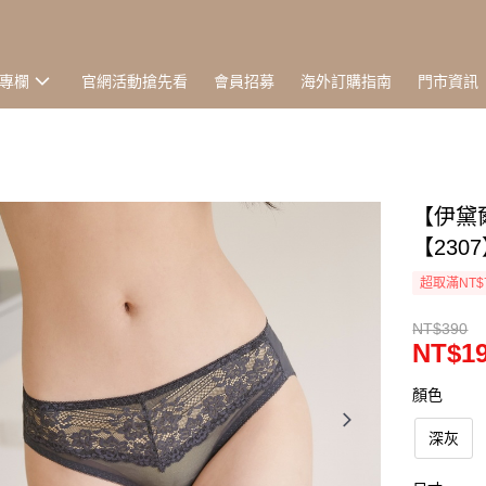
專欄
官網活動搶先看
會員招募
海外訂購指南
門市資訊
【伊黛爾
【230
超取滿NT$
NT$390
NT$1
顏色
深灰