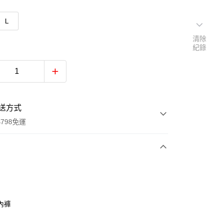
L
清除
紀錄
送方式
798免運
次付款
付款
內褲