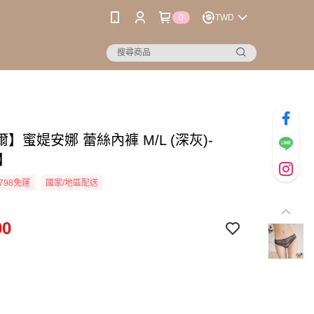
0
TWD
】蜜媞安娜 蕾絲內褲 M/L (深灰)-
7】
798免運
國家/地區配送
90