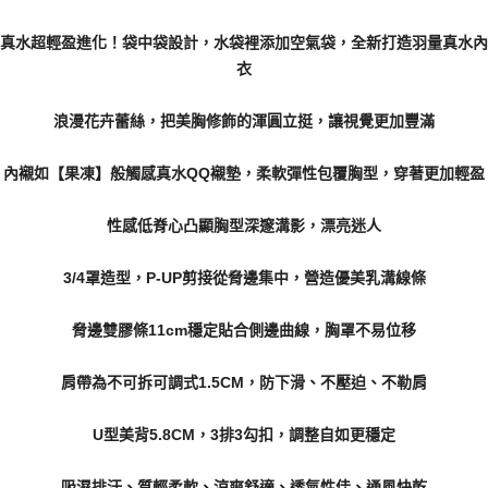
真水超輕盈進化！袋中袋設計，水袋裡添加空氣袋，全新打造羽量真水內
衣
浪漫花卉蕾絲，把美胸修飾的渾圓立挺，讓視覺更加豐滿
內襯如【果凍】般觸感真水QQ襯墊，柔軟彈性包覆胸型，穿著更加輕盈
性感低脊心凸顯胸型深邃溝影，漂亮迷人
3/4罩造型，P-UP剪接從脅邊集中，營造優美乳溝線條
脅邊雙膠條11cm穩定貼合側邊曲線，胸罩不易位移
肩帶為不可拆可調式1.5CM，防下滑、不壓迫、不勒肩
U型美背5.8CM，3排3勾扣，調整自如更穩定
吸濕排汗、質輕柔軟、涼爽舒適、透氣性佳、通風快乾