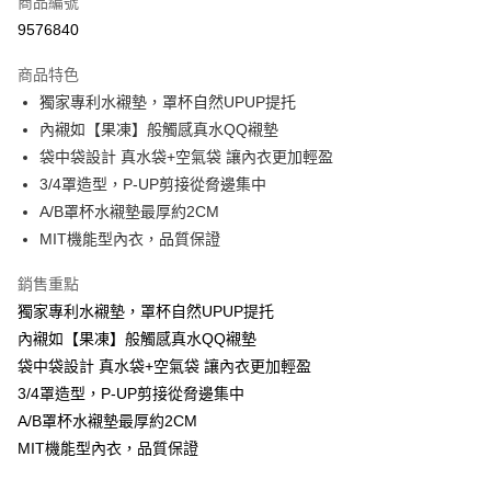
商品編號
超商取貨付款
9576840
LINE Pay
商品特色
Apple Pay
獨家專利水襯墊，罩杯自然UPUP提托
內襯如【果凍】般觸感真水QQ襯墊
街口支付
袋中袋設計 真水袋+空氣袋 讓內衣更加輕盈
悠遊付
3/4罩造型，P-UP剪接從脅邊集中
A/B罩杯水襯墊最厚約2CM
ATM付款
MIT機能型內衣，品質保證
貨到付款
銷售重點
獨家專利水襯墊，罩杯自然UPUP提托
運送方式
內襯如【果凍】般觸感真水QQ襯墊
全家取貨付款
袋中袋設計 真水袋+空氣袋 讓內衣更加輕盈
每筆NT$70，滿NT$799(含以上)免運費
3/4罩造型，P-UP剪接從脅邊集中
付款後全家取貨
A/B罩杯水襯墊最厚約2CM
每筆NT$70，滿NT$799(含以上)免運費
MIT機能型內衣，品質保證
萊爾富取貨付款