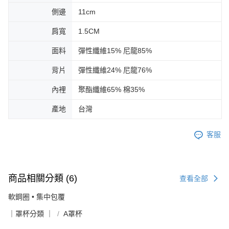
側邊
11cm
肩寬
1.5CM
面料
彈性纖維15% 尼龍85%
背片
彈性纖維24% 尼龍76%
內裡
聚酯纖維65% 棉35%
產地
台灣
客服
商品相關分類 (6)
查看全部
軟鋼圈 • 集中包覆
｜罩杯分類 ｜
A罩杯