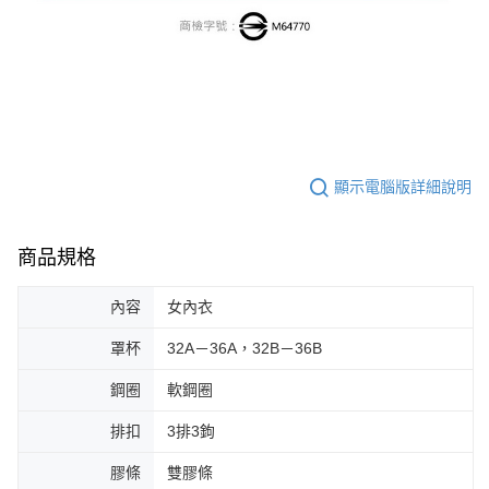
顯示電腦版詳細說明
商品規格
內容
女內衣
罩杯
32A－36A，32B－36B
鋼圈
軟鋼圈
排扣
3排3鉤
膠條
雙膠條