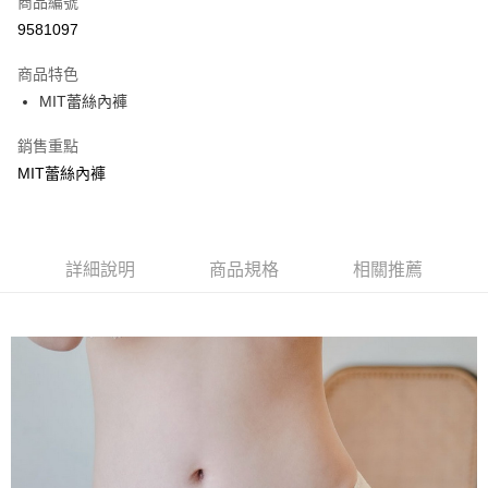
商品編號
超商取貨付款
9581097
LINE Pay
商品特色
Apple Pay
MIT蕾絲內褲
街口支付
銷售重點
MIT蕾絲內褲
悠遊付
ATM付款
貨到付款
詳細說明
商品規格
相關推薦
運送方式
全家取貨付款
每筆NT$70，滿NT$799(含以上)免運費
付款後全家取貨
每筆NT$70，滿NT$799(含以上)免運費
萊爾富取貨付款