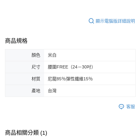
顯示電腦版詳細說明
商品規格
顏色
米白
尺寸
腰圍FREE（24－30吋）
材質
尼龍85％彈性纖維15％
產地
台灣
客服
商品相關分類 (1)