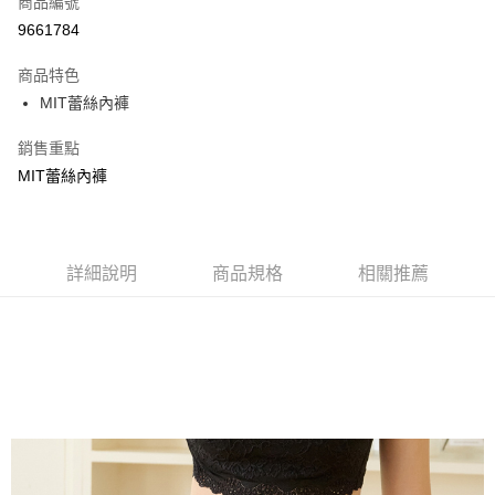
商品編號
超商取貨付款
9661784
LINE Pay
商品特色
Apple Pay
MIT蕾絲內褲
街口支付
銷售重點
MIT蕾絲內褲
悠遊付
ATM付款
貨到付款
詳細說明
商品規格
相關推薦
運送方式
全家取貨付款
每筆NT$70，滿NT$799(含以上)免運費
付款後全家取貨
每筆NT$70，滿NT$799(含以上)免運費
萊爾富取貨付款