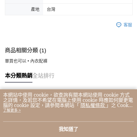
產地
台灣
客服
商品相關分類 (1)
單買也可以 • 內衣配褲
本分類熱銷
全站排行
本網站中使用 cookie，欲查詢有關本網站使用 cookie 方式
熱門標籤
之詳情，及若您不希望在電腦上使用 cookie 時應如何變更電
腦的 cookie 設定，請參閱本網站「
隱私權條款
」之 Cookie
聲明。您繼續使用本網站即表示您同意本公司得按本網站使
了解更多 >
用條款之 Cookie 聲明使用 cookie。
我知道了