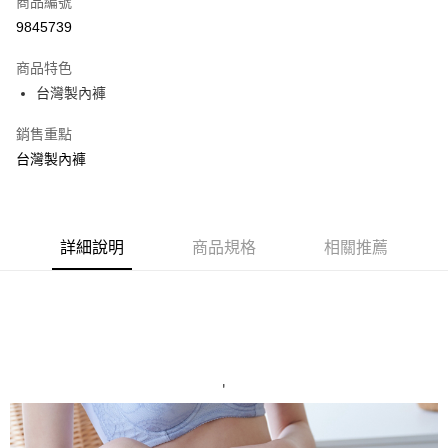
商品編號
超商取貨付款
9845739
LINE Pay
商品特色
Apple Pay
台灣製內褲
街口支付
銷售重點
台灣製內褲
悠遊付
ATM付款
貨到付款
詳細說明
商品規格
相關推薦
運送方式
全家取貨付款
每筆NT$70，滿NT$799(含以上)免運費
付款後全家取貨
'
每筆NT$70，滿NT$799(含以上)免運費
萊爾富取貨付款