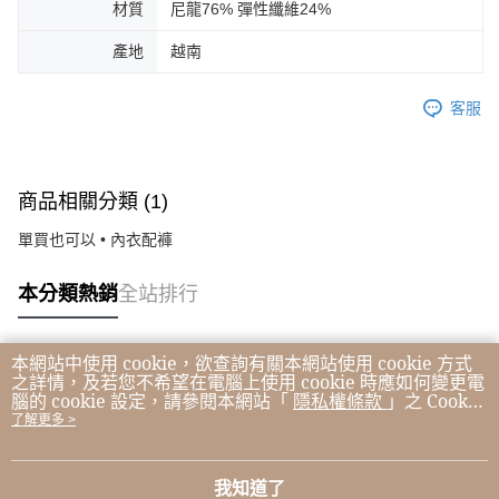
材質
尼龍76% 彈性纖維24%
產地
越南
客服
商品相關分類 (1)
單買也可以 • 內衣配褲
本分類熱銷
全站排行
本網站中使用 cookie，欲查詢有關本網站使用 cookie 方式
熱門標籤
之詳情，及若您不希望在電腦上使用 cookie 時應如何變更電
腦的 cookie 設定，請參閱本網站「
隱私權條款
」之 Cookie
聲明。您繼續使用本網站即表示您同意本公司得按本網站使
了解更多 >
用條款之 Cookie 聲明使用 cookie。
我知道了