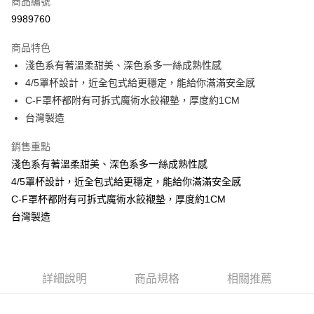
商品編號
超商取貨付款
9989760
LINE Pay
商品特色
Apple Pay
淺色系有著溫柔甜美、深色系多一絲成熟性感
4/5罩杯設計，近全包式給更穩定，能給你滿滿安全感
街口支付
C-F罩杯都附有可拆式魔術水餃襯墊，厚度約1CM
悠遊付
台灣製造
ATM付款
銷售重點
淺色系有著溫柔甜美、深色系多一絲成熟性感
貨到付款
4/5罩杯設計，近全包式給更穩定，能給你滿滿安全感
C-F罩杯都附有可拆式魔術水餃襯墊，厚度約1CM
運送方式
台灣製造
全家取貨付款
每筆NT$70，滿NT$799(含以上)免運費
付款後全家取貨
詳細說明
商品規格
相關推薦
每筆NT$70，滿NT$799(含以上)免運費
萊爾富取貨付款