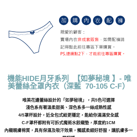
每筆NT$70，滿NT$799(含以上)免運費
付款後萊爾富取貨
每筆NT$70，滿NT$799(含以上)免運費
7-11取貨付款
每筆NT$70，滿NT$798(含以上)免運費
付款後7-11取貨
每筆NT$70，滿NT$799(含以上)免運費
機能HIDE月牙系列 【如夢秘境 】
- 唯
宅配
美蕾絲全罩內衣（深藍 70-105 C-F）
每筆NT$70，滿NT$799(含以上)免運費
離島宅配
唯美花邊蕾絲設計的「如夢秘境」，共5色可選擇
每筆NT$100
淺色系有著溫柔甜美、深色系多一絲成熟性感
4/5罩杯設計，近全包式給更穩定，能給你滿滿安全感
貨到付款
C-F罩杯都附有可拆式魔術水餃襯墊，厚度約1CM
每筆NT$110，滿NT$1,000(含以上)免運費
內襯親膚棉質，具有保濕及吸汗效果，觸感柔細好舒服，讓肌膚多一
國際配送
查看運費