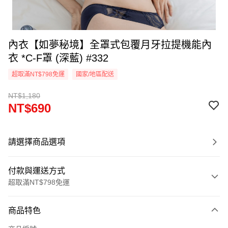
內衣【如夢秘境】全罩式包覆月牙拉提機能內
衣 *C-F罩 (深藍) #332
超取滿NT$798免運
國家/地區配送
NT$1,180
NT$690
請選擇商品選項
付款與運送方式
超取滿NT$798免運
付款方式
商品特色
信用卡一次付款