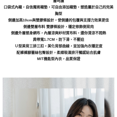
層呵護
口袋式內襯，自信魔術襯墊，可自由添加襯墊，塑造屬於自己的完美
胸型
側邊加高10cm與雙膠條設計，使側邊的包覆與支撐力效果更佳
側邊雙層布料 雙膠條設計，穩定修飾側背肉
側邊外層塑身網布，內層涼爽紗材質布料，還你清涼不悶熱
肩帶寬1.7CM，防下滑、不壓迫
Ｕ型美背三排三扣，美化背部曲線，並加強內衣穩定度
配褲褲腳蕾絲包臀設計，柔順吸濕排汗觸感貼合肌膚
MIT機能型內衣，品質保證