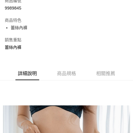
商品編號
超商取貨付款
9989845
LINE Pay
商品特色
Apple Pay
蕾絲內褲
街口支付
銷售重點
蕾絲內褲
悠遊付
ATM付款
貨到付款
詳細說明
商品規格
相關推薦
運送方式
全家取貨付款
每筆NT$70，滿NT$799(含以上)免運費
付款後全家取貨
每筆NT$70，滿NT$799(含以上)免運費
萊爾富取貨付款