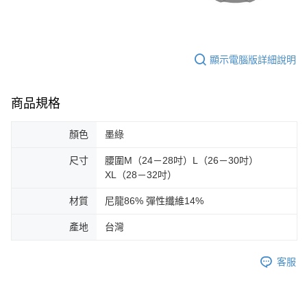
顯示電腦版詳細說明
商品規格
顏色
墨綠
尺寸
腰圍M（24－28吋）L（26－30吋）
XL（28－32吋）
材質
尼龍86% 彈性纖維14%
產地
台灣
客服